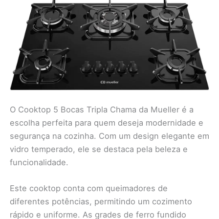
O Cooktop 5 Bocas Tripla Chama da Mueller é a
escolha perfeita para quem deseja modernidade e
segurança na cozinha. Com um design elegante em
vidro temperado, ele se destaca pela beleza e
funcionalidade.
Este cooktop conta com queimadores de
diferentes potências, permitindo um cozimento
rápido e uniforme. As grades de ferro fundido