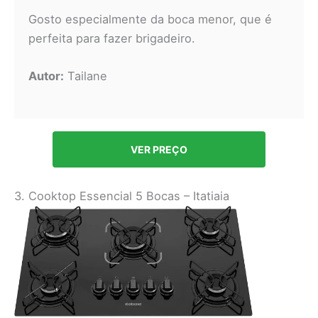
Gosto especialmente da boca menor, que é
perfeita para fazer brigadeiro.
Autor:
Tailane
VER PREÇO
3. Cooktop Essencial 5 Bocas – Itatiaia