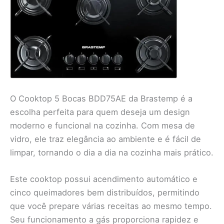
O Cooktop 5 Bocas BDD75AE da Brastemp é a
escolha perfeita para quem deseja um design
moderno e funcional na cozinha. Com mesa de
vidro, ele traz elegância ao ambiente e é fácil de
limpar, tornando o dia a dia na cozinha mais prático.
Este cooktop possui acendimento automático e
cinco queimadores bem distribuídos, permitindo
que você prepare várias receitas ao mesmo tempo.
Seu funcionamento a gás proporciona rapidez e