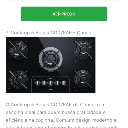
VER PREÇO
7. Cooktop 5 Bocas CD075AE – Consul
O Cooktop 5 Bocas CD075AE da Consul é a
escolha ideal para quem busca praticidade e
eficiência na cozinha. Com um design moderno e
elegante em vidro temperado, ele se destaca pela