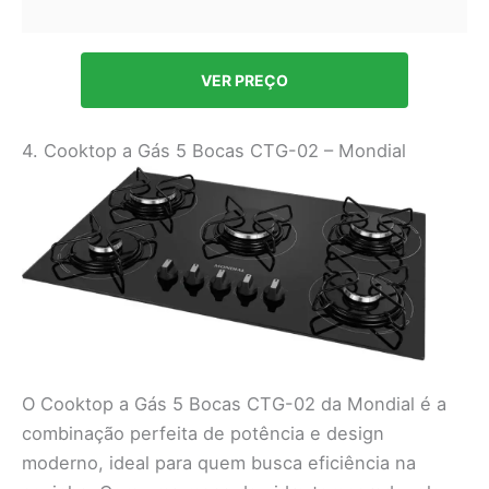
VER PREÇO
4. Cooktop a Gás 5 Bocas CTG-02 – Mondial
O Cooktop a Gás 5 Bocas CTG-02 da Mondial é a
combinação perfeita de potência e design
moderno, ideal para quem busca eficiência na