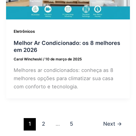
Eletrônicos
Melhor Ar Condicionado: os 8 melhores
em 2026
Carol Wincheski
/
10 de março de 2025
Melhores ar condicionados: conheça as 8
melhores opções para climatizar sua casa
com conforto e tecnologia.
1
2
…
5
Next
→