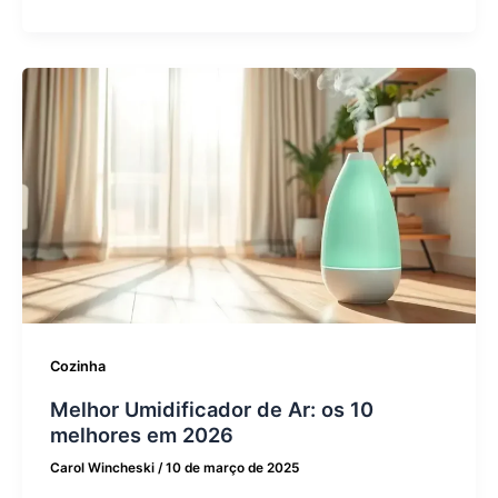
Cozinha
Melhor Umidificador de Ar: os 10
melhores em 2026
Carol Wincheski
/
10 de março de 2025