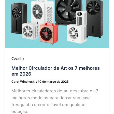
Cozinha
Melhor Circulador de Ar: os 7 melhores
em 2026
Carol Wincheski
/
10 de março de 2025
Melhores circuladores de ar: descubra os 7
melhores modelos para deixar sua casa
fresquinha e confortável em qualquer
estação.