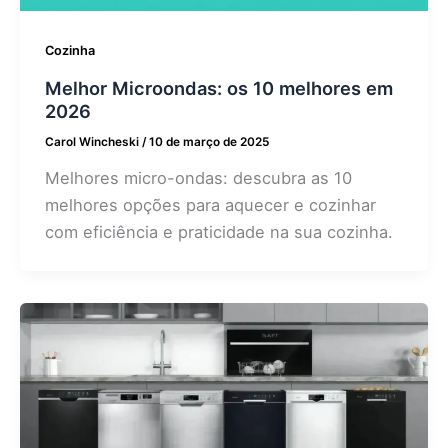
Cozinha
Melhor Microondas: os 10 melhores em
2026
Carol Wincheski
/
10 de março de 2025
Melhores micro-ondas: descubra as 10
melhores opções para aquecer e cozinhar
com eficiência e praticidade na sua cozinha.