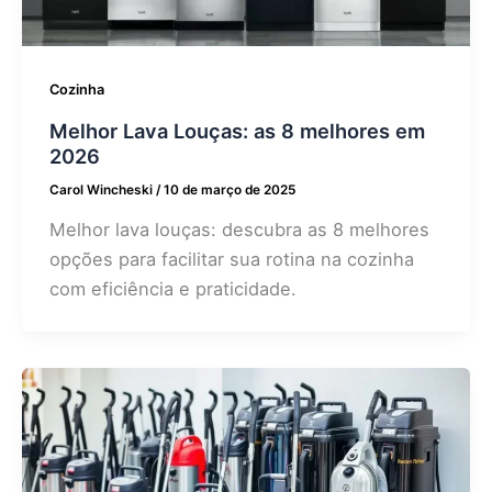
Cozinha
Melhor Lava Louças: as 8 melhores em
2026
Carol Wincheski
/
10 de março de 2025
Melhor lava louças: descubra as 8 melhores
opções para facilitar sua rotina na cozinha
com eficiência e praticidade.