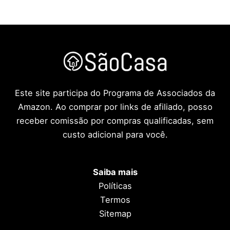
Este site participa do Programa de Associados da
Amazon. Ao comprar por links de afiliado, posso
receber comissão por compras qualificadas, sem
custo adicional para você.
Saiba mais
Políticas
Termos
Sitemap