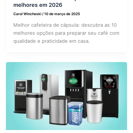
melhores em 2026
Carol Wincheski
/
10 de março de 2025
Melhor cafeteira de cápsula: descubra as 10
melhores opções para preparar seu café com
qualidade e praticidade em casa.