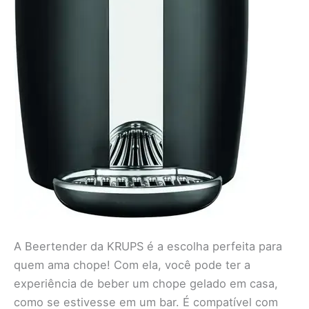
A Beertender da KRUPS é a escolha perfeita para
quem ama chope! Com ela, você pode ter a
experiência de beber um chope gelado em casa,
como se estivesse em um bar. É compatível com