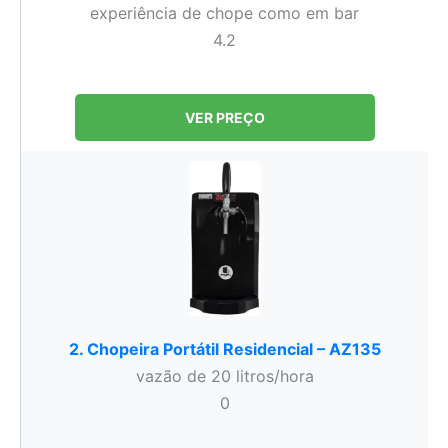
experiência de chope como em bar
4.2
VER PREÇO
2. Chopeira Portátil Residencial – AZ135
vazão de 20 litros/hora
0