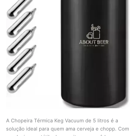
A Chopeira Térmica Keg Vacuum de 5 litros é a
solução ideal para quem ama cerveja e chopp. Com